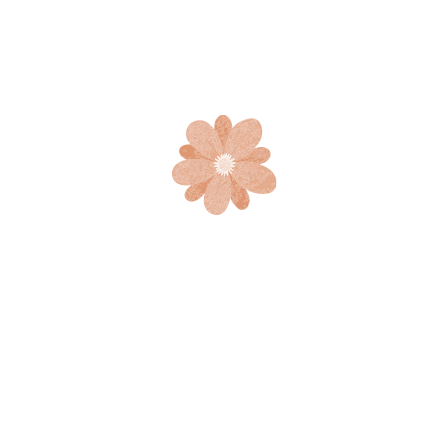
@ 5:00 PM
3 DE OCTUBRE
acetas de un ícono”, propone un recorrido histórico por el
blemáticas de la perfumería y la cosmética internacional, […]