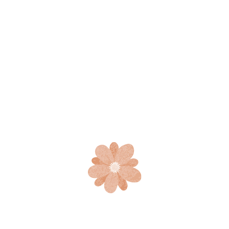
PM
0011, United States
ncia sensorial, explorarás 10 aromas cuidadosamente
 categoría. Cada uno de ellos irá acompañado de una
s